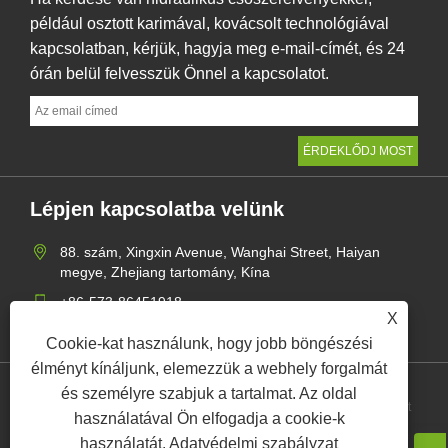
például osztott karimával, kovácsolt technológiával
kapcsolatban, kérjük, hagyja meg e-mail-címét, és 24
órán belül felvesszük Önnel a kapcsolatot.
Lépjen kapcsolatba velünk
88. szám, Xingxin Avenue, Wanghai Street, Haiyan
megye, Zhejiang tartomány, Kína
+86-573-86451918
X
mangerzw@haxsen.com
Cookie-kat használunk, hogy jobb böngészési
élményt kínáljunk, elemezzük a webhely forgalmát
és személyre szabjuk a tartalmat. Az oldal
Links
Sitemap
RSS
XML
Adatvédelmi szabályzat
használatával Ön elfogadja a cookie-k
használatát.
Adatvédelmi szabályzat