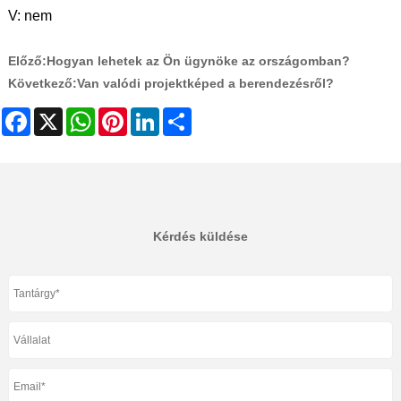
V: nem
Előző:
Hogyan lehetek az Ön ügynöke az országomban?
Következő:
Van valódi projektképed a berendezésről?
Facebook
X
WhatsApp
Pinterest
LinkedIn
Share
Kérdés küldése