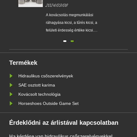
szerszámkovácsolás fő előnyei
2024/03/08
a közönséges kovácsoláshoz
képest?
A kovácsolás megmunkálási
yet
ráhagyása kicsi, a tűrés kicsi, a
és
felületi érdesség értéke kicsi.
sára
Részben vagy teljesen
helyettesítheti az alkatrészek
megmunkálását, így
ból
anyagtakarékos...
Termékek
Hidraulikus csőszerelvények
SAE osztott karima
Kovácsolt technológia
Horseshoes Outside Game Set
Érdeklődni az árlistával kapcsolatban
Ha kérdése van hidraulikus csőszerelvényekkel,