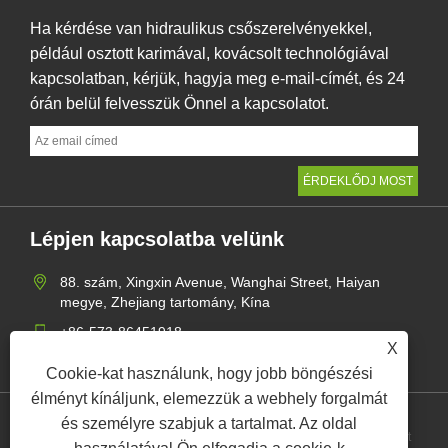
Ha kérdése van hidraulikus csőszerelvényekkel,
például osztott karimával, kovácsolt technológiával
kapcsolatban, kérjük, hagyja meg e-mail-címét, és 24
órán belül felvesszük Önnel a kapcsolatot.
Lépjen kapcsolatba velünk
88. szám, Xingxin Avenue, Wanghai Street, Haiyan
megye, Zhejiang tartomány, Kína
+86-573-86451918
X
mangerzw@haxsen.com
Cookie-kat használunk, hogy jobb böngészési
élményt kínáljunk, elemezzük a webhely forgalmát
és személyre szabjuk a tartalmat. Az oldal
Links
Sitemap
RSS
XML
Adatvédelmi szabályzat