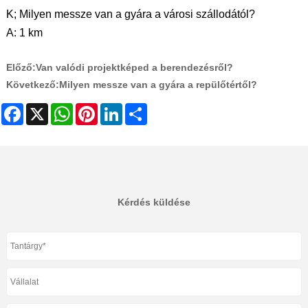
K; Milyen messze van a gyára a városi szállodától?
A: 1 km
Előző:
Van valódi projektképed a berendezésről?
Következő:
Milyen messze van a gyára a repülőtértől?
Facebook
X
WhatsApp
Pinterest
LinkedIn
Share
Kérdés küldése