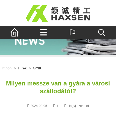
Itthon
>
Hírek
>
GYIK
Milyen messze van a gyára a városi
szállodától?
2024-03-05
1
Hagyj üzenetet