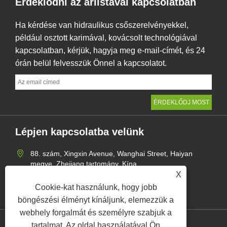
Érdeklődni az árlistával kapcsolatban
Ha kérdése van hidraulikus csőszerelvényekkel,
például osztott karimával, kovácsolt technológiával
kapcsolatban, kérjük, hagyja meg e-mail-címét, és 24
órán belül felvesszük Önnel a kapcsolatot.
Lépjen kapcsolatba velünk
88. szám, Xingxin Avenue, Wanghai Street, Haiyan
megye, Zhejiang tartomány, Kína
X
+86-573-86451918
Cookie-kat használunk, hogy jobb
mangerzw@haxsen.com
böngészési élményt kínáljunk, elemezzük a
webhely forgalmát és személyre szabjuk a
tartalmat. Az oldal használatával Ön