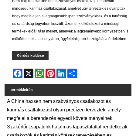
Bemutatjuk a Hasxen nem szabványos csatlakozóját és kiváló
minőségű karimás csatlakozását, amelyet úgy terveztek és gyártottak,
hogy megfeleljen a legmagasabb ipari szabványoknak, és a tartósság
és szilárdság jegyében készült. Üzemünk elkötelezett a minőségi
termékek előállítása mellett, amelyek a legkeményebb környezetben is
működhetnek alacsony áron, ügyfeleink jobb kiszolgálása érdekében.
Kérdés küldése
Facebook
X
WhatsApp
Pinterest
LinkedIn
Share
termékleírás
A China haxsen nem szabványos csatlakozót és
karimás csatlakozást olyan precízen tervezték, amely
megfelel a berendezés egyedi követelményeinek.
Szakértői csapatunk hatalmas tapasztalattal rendelkezik
csatlakozók és karimás kötések tervezésében és