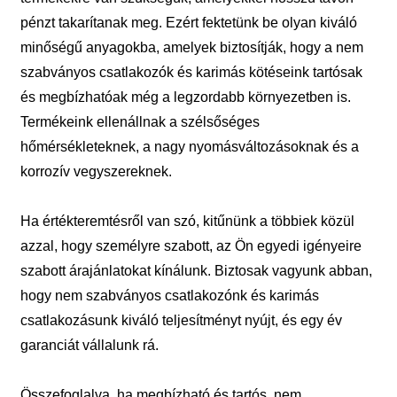
pénzt takarítanak meg. Ezért fektetünk be olyan kiváló
minőségű anyagokba, amelyek biztosítják, hogy a nem
szabványos csatlakozók és karimás kötéseink tartósak
és megbízhatóak még a legzordabb környezetben is.
Termékeink ellenállnak a szélsőséges
hőmérsékleteknek, a nagy nyomásváltozásoknak és a
korrozív vegyszereknek.
Ha értékteremtésről van szó, kitűnünk a többiek közül
azzal, hogy személyre szabott, az Ön egyedi igényeire
szabott árajánlatokat kínálunk. Biztosak vagyunk abban,
hogy nem szabványos csatlakozónk és karimás
csatlakozásunk kiváló teljesítményt nyújt, és egy év
garanciát vállalunk rá.
Összefoglalva, ha megbízható és tartós, nem