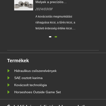
se?
Melyek a precíziós
szerszámkovácsolás fő előnyei
2024/03/08
a közönséges kovácsoláshoz
képest?
A kovácsolás megmunkálási
yet
ráhagyása kicsi, a tűrés kicsi, a
és
felületi érdesség értéke kicsi.
sára
Részben vagy teljesen
helyettesítheti az alkatrészek
megmunkálását, így
ból
anyagtakarékos...
Termékek
Hidraulikus csőszerelvények
SAE osztott karima
Kovácsolt technológia
Horseshoes Outside Game Set