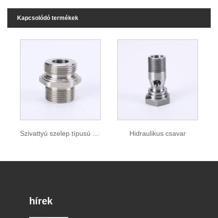
Kapcsolódó termékek
Szivattyú szelep típusú csatlakozás
Hidraulikus csavar
hírek