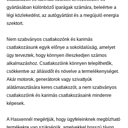
gyártásában különböző iparágak számára, beleértve a
légi közlekedést, az autógyártást és a megújuló energia
szektort.
Nem szabványos csatlakozónk és karimás
csatlakozásunk egyik előnye a sokoldalúság, amelyet
úgy terveztek, hogy könnyen illeszkedjen számos
alkalmazáshoz. Csatlakozóink könnyen telepíthetők,
csökkentve az állásidőt és növelve a termelékenységet.
Akár motorok, generátorok vagy szivattyúk
alátámasztására keres csatlakozót, a nem szabványos
csatlakozóink és karimás csatlakozásaink mindenre
képesek.
A Hasxennél megértjük, hogy ügyfeleinknek megbízható
termékekre van szükségük, amelyekkel hosszú távon